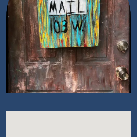
.bos Ontwikkeling in Organisatie
Get
Singel 74hs, 1015 AC,
Directions
Amsterdam