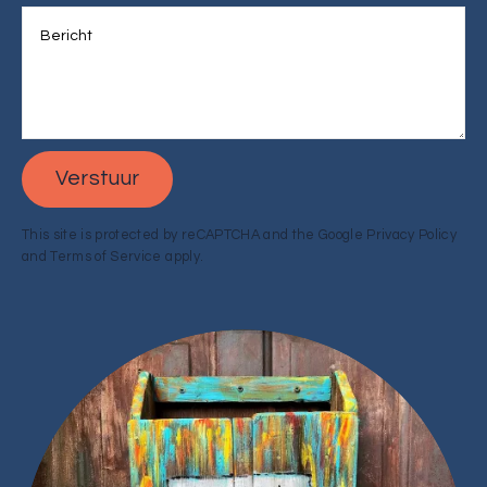
Verstuur
This site is protected by reCAPTCHA and the Google
Privacy Policy
and
Terms of Service
apply.