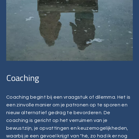
C
o
a
c
h
i
n
g
Coaching begint bij een vraagstuk of dilemma. Het is
een zinvolle manier om je patronen op te sporen en
nieuw alternatief gedrag te bevorderen. De
coaching is gericht op het verruimen van je
bewustzijn, je opvattingen en keuzemogelijkheden,
waarbij je een gevoel krijgt van "hé, zo had ik er nog